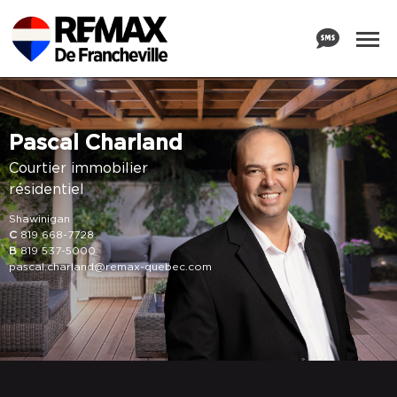
Pascal Charland
Courtier immobilier
résidentiel
Shawinigan
C
819 668-7728
B
819 537-5000
pascal.charland@remax-quebec.com