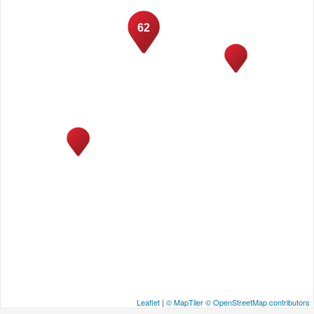
62
Leaflet
|
© MapTiler
© OpenStreetMap contributors