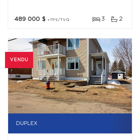
3
2
489 000 $
+TPS/TVQ
VENDU
DUPLEX