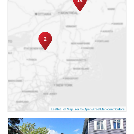
14
2
Leaflet
|
© MapTiler
© OpenStreetMap contributors