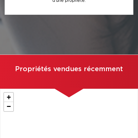
d'une propriété.
Propriétés vendues récemment
+
−