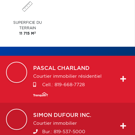
SUPERFICIE DU
TERRAIN
2
11 715 M
PASCAL
CHARLAND
Courtier immobilier résidentiel
Cell.:
819-668-7728
SIMON
DUFOUR INC.
Courtier immobilier
Bur.:
819-537-5000