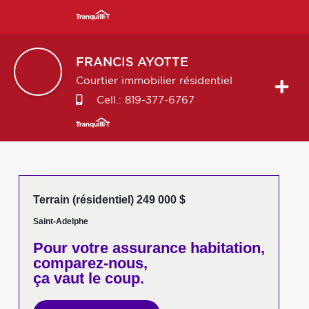
FRANCIS
AYOTTE
Courtier immobilier résidentiel
Cell.:
819-377-6767
Terrain (résidentiel) 249 000 $
Saint-Adelphe
Pour votre
assurance habitation,
comparez-nous,
ça vaut le coup.